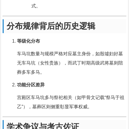
式。
分布规律背后的历史逻辑
等级化分布
车马坑数量与规模严格对应墓主身份，如殷墟妇好墓
无车马坑（女性贵族），而武丁时期高级武将墓则陪
葬多车多马。
功能分区差异
宫殿区车马坑多与祭祀相关（如甲骨文记载“祭马于祖
乙”），墓葬区则侧重彰显军事权威。
学术争议与考古佐证