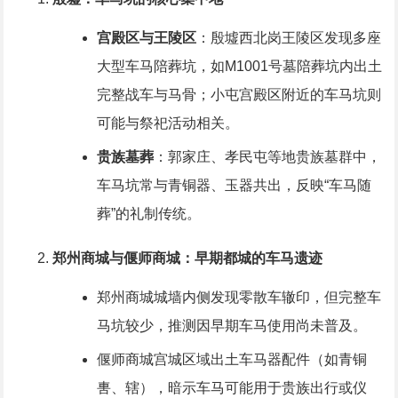
宫殿区与王陵区
：殷墟西北岗王陵区发现多座
大型车马陪葬坑，如M1001号墓陪葬坑内出土
完整战车与马骨；小屯宫殿区附近的车马坑则
可能与祭祀活动相关。
贵族墓葬
：郭家庄、孝民屯等地贵族墓群中，
车马坑常与青铜器、玉器共出，反映“车马随
葬”的礼制传统。
郑州商城与偃师商城：早期都城的车马遗迹
郑州商城城墙内侧发现零散车辙印，但完整车
马坑较少，推测因早期车马使用尚未普及。
偃师商城宫城区域出土车马器配件（如青铜
軎、辖），暗示车马可能用于贵族出行或仪