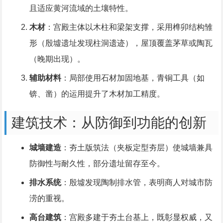
且适应黄河流域的土壤特性。
木材
：宫殿主体以木柱和梁架支撑，采用榫卯结构雏
形（殷墟遗址发现柱洞遗迹），屋顶覆盖茅草或陶瓦
（晚期出现）。
辅助材料
：局部使用石材加固地基，青铜工具（如
锛、凿）的运用提升了木材加工精度。
建筑技术：从防御到功能的创新
城墙建造
：夯土版筑法（夹板定型夯层）使城墙兼具
防御性与耐久性，部分遗址留存至今。
排水系统
：殷墟发现陶制排水管，表明商人对城市防
涝的重视。
高台建筑
：宫殿多建于夯土台基上，既彰显权威，又