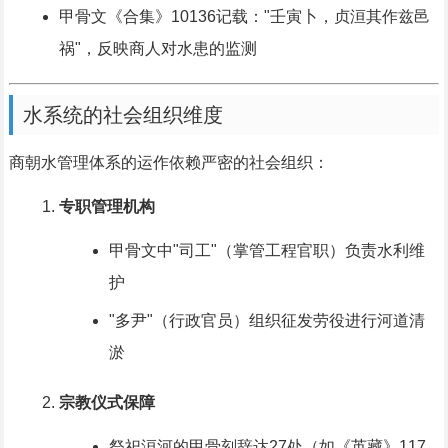
甲骨文《合集》10136记载："壬寅卜，贞洹其作兹邑
祸"，反映商人对水患的监测
水系统的社会组织维度
商朝水管理体系的运作依赖严密的社会组织：
专职管理机构
甲骨文中"司工"（掌管工程官职）负责水利维
护
"多尹"（行政官员）组织征发劳役进行河道清
淤
宗教仪式保障
祭祀洹河的甲骨刻辞达27处（如《英藏》117