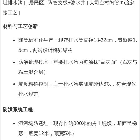
址排水沟 | | 居民区 | 陶管支线+渗水井 | 大司空村陶管45度斜
接工艺 |
材料与工艺创新
陶管标准化生产：现存排水管直径18-22cm，管壁厚1.
5cm，两端设计榫卯结构
防渗处理技术：重要排水沟内壁涂抹"白灰面"（石灰与
粘土混合层）
坡度精确控制：主干排水沟实测坡降达3‰，符合现代
排水规范
防洪系统工程
洹河堤防遗址：现存长约800米的夯土堤坝，断面呈梯
形（底宽12米，顶宽5米）