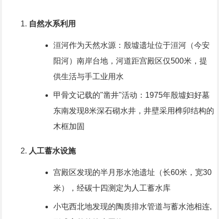
自然水系利用
洹河作为天然水源：殷墟遗址位于洹河（今安
阳河）南岸台地，河道距宫殿区仅500米，提
供生活与手工业用水
甲骨文记载的"凿井"活动：1975年殷墟妇好墓
东南发现8米深石砌水井，井壁采用榫卯结构的
木框加固
人工蓄水设施
宫殿区发现的半月形水池遗址（长60米，宽30
米），经碳十四测定为人工蓄水库
小屯西北地发现的陶质排水管道与蓄水池相连,