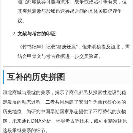
洹北商城废弃可能与洪水、战争或政治斗争有关，但
其突然衰败与殷墟迅速兴起之间的具体关联仍存争
议。
文献与考古的印证
《竹书纪年》记载“盘庚迁殷”，但未明确提及洹北，需
结合甲骨文与考古数据进一步交叉验证。
互补的历史拼图
洹北商城与殷墟的关系，揭示了商代都邑从探索性建设到稳
定发展的动态过程，二者共同构建了安阳作为商代核心区的
历史地位，为研究中国早期国家形态提供了不可替代的实物
链，未来通过DNA分析、环境考古等技术，或可更精准还原
这段承继关系的细节。