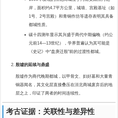
岸，面积约4.7平方公里，城墙、宫殿基址（如
1号、2号宫殿）和青铜作坊等遗存表明其具备
都城性质。
碳十四测年显示其兴盛于商代中期偏晚（约公
元前14—13世纪），学界普遍认为其可能是
《史记》中“盘庚迁殷”前的过渡性都城。
殷墟的延续与鼎盛
殷墟作为商代晚期都城，以甲骨文、妇好墓和大量青
铜器闻名，其文化层直接叠压在洹北商城废弃后的地
层之上，印证了两者的时间连续性。
考古证据：关联性与差异性