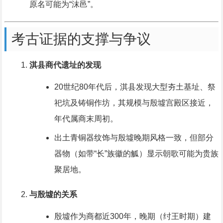
原名可能为“沫邑”。
考古证据的支撑与争议
淇县商代遗址的发现
20世纪80年代后，淇县发现大型夯土基址、祭
祀坑及铸铜作坊，其规模与殷墟宫殿区接近，
年代属商末周初。
出土青铜器纹饰与殷墟晚期风格一致，但部分
器物（如带“长”族徽的觚）显示朝歌可能为贵族
聚居地。
与殷墟的关系
殷墟作为商都近300年，晚期（纣王时期）建