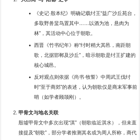
《史记·殷本纪》明确记载纣王“益广沙丘苑台，
多取野兽蜚鸟置其中……以酒为池，悬肉为
林”，其活动中心位于朝歌。
西晋《竹书纪年》称“纣时稍大其邑，南距朝
歌，北据邯郸及沙丘”，暗示朝歌是纣王扩建的
核心城邑。
反对观点则依据《尚书·牧誓》中周武王伐纣
时“至于商郊”的表述，认为朝歌仅是商末军事前
哨（如学者顾颉刚）。
甲骨文与地名关联
殷墟甲骨文中多次出现“淇”（朝歌临近淇水），但未直
接提及“朝歌”，部分学者推测其名或为周人所称，商代