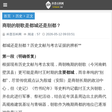
首页
历史
正文
商朝的朝歌是都城还是别都？
科普百科网
阅读：57
2026-05-12 09:03:51
都城还是别都？历史文献与考古证据的辨析**
第一段（明确答复）
根据现有历史文献与考古发现，商朝晚期的朝歌（今河南鹤
壁淇县）更可能是商纣王时期的
主要都城
，而非单纯的“别
都”，尽管传统观点认为殷墟（安阳）是商朝长期的政治中
心，但《史记》《竹书纪年》等史料均记载纣王大兴朝歌，
并在此进行军事、祭祀活动，结合近年淇县周边出土的商代
高规格建筑基址与青铜器，朝歌作为晚期商都的地位已逐渐