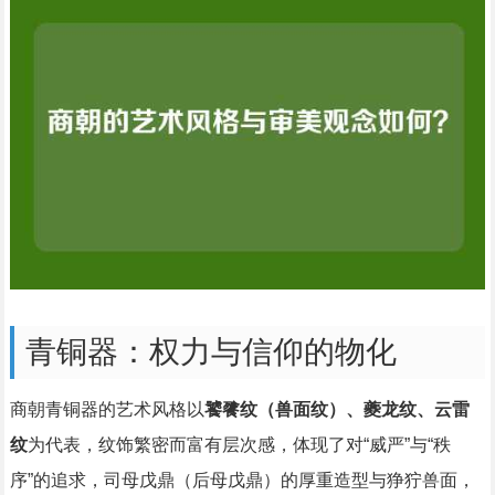
青铜器：权力与信仰的物化
商朝青铜器的艺术风格以
饕餮纹（兽面纹）、夔龙纹、云雷
纹
为代表，纹饰繁密而富有层次感，体现了对“威严”与“秩
序”的追求，司母戊鼎（后母戊鼎）的厚重造型与狰狞兽面，