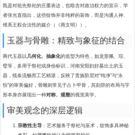
既是对祖先祭祀的庄重表达，也暗含对政治权力的宣示，学
者张光直指出，这些纹饰并非纯粹的装饰，而是沟通人神、
维系王权合法性的媒介（《商文明》）。
玉器与骨雕：精致与象征的结合
商代玉器以
几何化、抽象化
的造型为特色，如龙形佩、琮、
璧等，多用于祭祀或身份标识，河南安阳妇好墓出土的玉
器，线条流畅而工艺精湛，反映了贵族阶层对“纯净”与“永
恒”的审美偏好，骨雕则常见于占卜甲骨，其刻辞的布局与字
形本身亦展现出一种
对称、规整
的视觉美学。
审美观念的深层逻辑
宗教性主导
：艺术服务于祭祀与巫术，纹饰多具神秘