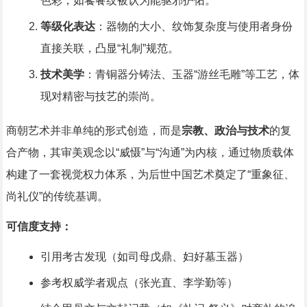
色彩，如饕餮纹被认为能驱邪护佑。
等级化表达
：器物的大小、纹饰复杂度与使用者身份
直接关联，凸显“礼制”规范。
技术美学
：青铜器分铸法、玉器“游丝毛雕”等工艺，体
现对精密与技艺的崇尚。
商朝艺术并非单纯的形式创造，而是
宗教、政治与技术
的复
合产物，其审美观念以“威慑”与“沟通”为内核，通过物质载体
构建了一套视觉权力体系，为后世中国艺术奠定了“重象征、
尚礼仪”的传统基调。
可信度支持：
引用考古发现（如司母戊鼎、妇好墓玉器）
参考权威学者观点（张光直、李学勤等）