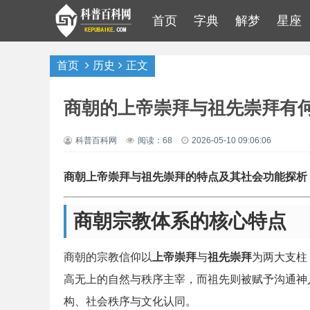
首页
字典
解梦
星座
首页
历史
正文
商朝的上帝崇拜与祖先崇拜有
科普百科网
阅读：68
2026-05-10 09:06:06
商朝上帝崇拜与祖先崇拜的特点及其社会功能探析
商朝宗教体系的核心特点
商朝的宗教信仰以
上帝崇拜
与
祖先崇拜
为两大支柱
高无上的自然与秩序主宰，而祖先则被赋予沟通神
构、社会秩序与文化认同。