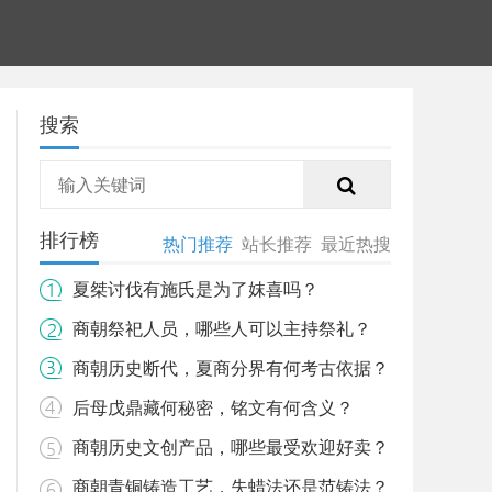
搜索
排行榜
热门推荐
站长推荐
最近热搜
夏桀讨伐有施氏是为了妺喜吗？
商朝祭祀人员，哪些人可以主持祭礼？
商朝历史断代，夏商分界有何考古依据？
后母戊鼎藏何秘密，铭文有何含义？
商朝历史文创产品，哪些最受欢迎好卖？
商朝青铜铸造工艺，失蜡法还是范铸法？