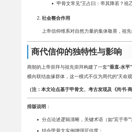
甲骨文常见“王占曰：帝其降若？祖
社会整合作用
上帝信仰维系对自然力量的集体敬畏，祖先
商代信仰的独特性与影响
商朝的上帝崇拜与祖先崇拜构建了一套
“垂直-水平
横向联结血缘群体，这一模式不仅为周代的“天命观
（注：本文论点基于甲骨文、考古发现及《尚书·
排版说明
：
分点论述逻辑清晰，关键术语（如“宾于帝”
结合甲骨文实例增强可信度；