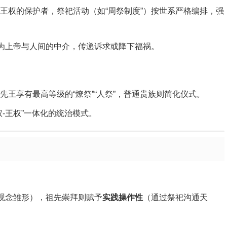
王权的保护者，祭祀活动（如“周祭制度”）按世系严格编排，强
作为上帝与人间的中介，传递诉求或降下福祸。
王享有最高等级的“燎祭”“人祭”，普通贵族则简化仪式。
-王权”一体化的统治模式。
”观念雏形），祖先崇拜则赋予
实践操作性
（通过祭祀沟通天