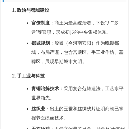
政治与都城建设
官僚制度
：商王为最高统治者，下设“尹”“多
尹”等官职，形成初步的中央集权体系。
都城规划
：殷墟（今河南安阳）作为晚期都
城，布局严谨，包含宫殿区、手工业作坊、墓
葬区，展现早期城市文明。
手工业与科技
青铜冶炼技术
：采用复合范铸造法，工艺水平
世界领先。
丝织业
：出土的玉蚕和丝绸残片证明商朝已掌
握养蚕缫丝技术。
天文历法
：甲骨文记载了日食、月食及“干支纪