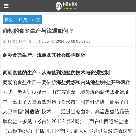
首页
历史
正文
商朝的食盐生产与流通如何？
科普百科网
阅读：75
2026-05-09 09:08:55
商朝食盐生产、流通及其社会影响探析
商朝食盐的生产：从海盐到池盐的技术与资源控制
商朝的食盐生产主要依赖
海盐煮炼
和
内陆池盐/井盐开采
两种
方式，考古证据显示，山东寿光双王城发现的商代盐业遗址
中，出土了大量煮盐陶器（盔形器）和盐灶遗迹，证实了商
人已掌握
“淋煎法”
技术——通过过滤卤水、高温蒸煮结晶获
取食盐（参见《考古》2011年第4期），而在山西运城盐池
（古称“解池”）和四川井盐产区，商人可能通过自然晾晒或简