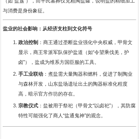
（如“盐簋”），而平民墓葬仅见粗陶盐罐，说明盐的精细加工
与消费是身份象征。
盐业的社会影响：从经济支柱到文化符号
政治控制
：商王通过垄断盐业强化中央权威，甲骨文
显示，商王常派军队保护盐道（如“令望乘伐羌，护
卤”），盐成为维系方国臣服的工具。
手工业联动
：煮盐需大量陶器和燃料，促进了制陶业
与森林开发，山东盐场遗址出土的陶器标准化程度
高，暗示官方作坊的存在。
宗教仪式
：盐被用于祭祀（甲骨文“以卤祀”），其防腐
特性可能强化了商人“盐通鬼神”的观念。