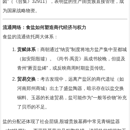
卤”（《合集》32911），表明盐的生产由贵族直接管理，成
为国家战略物资。
流通网络：食盐如何塑造商代经济与权力
食盐的流通依托两大体系：
贡赋体系
：商朝通过“纳贡”制度将地方盐产集中至都城
（如安阳殷墟）。《尚书·禹贡》虽成书较晚，但提及
青州“厥贡盐絺”，或反映商周时期盐贡传统。
贸易交换
：考古发现中，远离产盐区的商代遗址（如
河南郑州商城）出土了盛盐陶器，暗示存在以盐交换
铜料、玉器的长途贸易，盐可能作为“一般等价物”补充
了贝币的不足。
盐的分配还体现了社会层级,殷墟贵族墓葬中常见青铜盐器