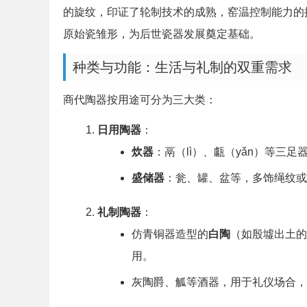
的旋纹，印证了轮制技术的成熟，窑温控制能力的提
原始瓷雏形，为后世瓷器发展奠定基础。
种类与功能：生活与礼制的双重需求
商代陶器按用途可分为三大类：
日用陶器
：
炊器
：鬲（lì）、甗（yǎn）等三
盛储器
：瓮、罐、盆等，多饰绳纹
礼制陶器
：
仿青铜器造型的
白陶
（如殷墟出土的
用。
灰陶爵、觚等酒器，用于礼仪场合，