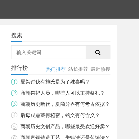
搜索
排行榜
热门推荐
站长推荐
最近热搜
夏桀讨伐有施氏是为了妺喜吗？
商朝祭祀人员，哪些人可以主持祭礼？
商朝历史断代，夏商分界有何考古依据？
后母戊鼎藏何秘密，铭文有何含义？
商朝历史文创产品，哪些最受欢迎好卖？
商朝青铜铸造工艺，失蜡法还是范铸法？