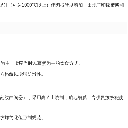
升（可达1000°C以上）使陶器硬度增加，出现了
印纹硬陶
和
足器为主，适应当时以蒸煮为主的饮食方式。
或方格纹以增强防滑性。
刻纹白陶罍），采用高岭土烧制，质地细腻，专供贵族祭祀使
纹饰简化但形制规范。