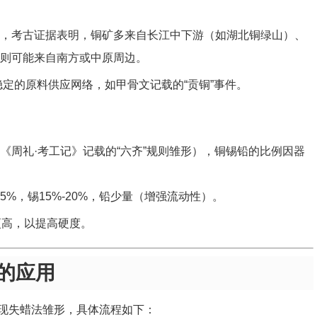
，考古证据表明，铜矿多来自长江中下游（如湖北铜绿山）、
则可能来自南方或中原周边。
稳定的原料供应网络，如甲骨文记载的“贡铜”事件。
《周礼·考工记》记载的“六齐”规则雏形），铜锡铅的比例因器
85%，锡15%-20%，铅少量（增强流动性）。
更高，以提高硬度。
的应用
现失蜡法雏形，具体流程如下：