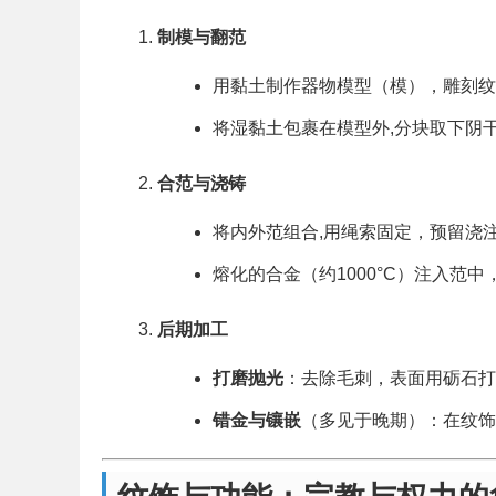
制模与翻范
用黏土制作器物模型（模），雕刻纹
将湿黏土包裹在模型外,分块取下阴
合范与浇铸
将内外范组合,用绳索固定，预留浇
熔化的合金（约1000°C）注入范
后期加工
打磨抛光
：去除毛刺，表面用砺石打
错金与镶嵌
（多见于晚期）：在纹饰