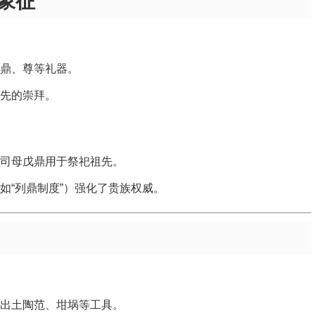
象征
鼎、尊等礼器。
先的崇拜。
司母戊鼎用于祭祀祖先。
如“列鼎制度”）强化了贵族权威。
出土陶范、坩埚等工具。