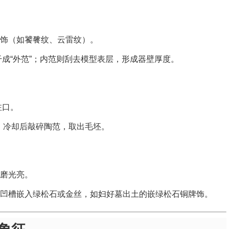
饰（如饕餮纹、云雷纹）。
干成“外范”；内范则刮去模型表层，形成器壁厚度。
注口。
中，冷却后敲碎陶范，取出毛坯。
磨光亮。
凹槽嵌入绿松石或金丝，如妇好墓出土的嵌绿松石铜牌饰。