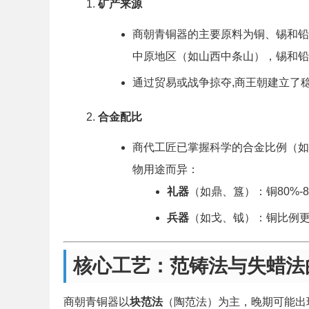
矿产来源
商朝青铜器的主要原料为铜、锡和铅
中原地区（如山西中条山），锡和铅
通过贸易或战争掠夺,商王朝建立了
合金配比
商代工匠已掌握科学的合金比例（如
物用途而异：
礼器
（如鼎、簋）：铜80%-
兵器
（如戈、钺）：铜比例
核心工艺：范铸法与失蜡法
商朝青铜器以
块范法
（陶范法）为主，晚期可能出