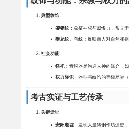
纹饰与功能：宗教与权力的
典型纹饰
饕餮纹
：象征神权与威慑力，常见于
夔龙纹、鸟纹
：反映商人对自然和祖
社会功能
祭祀
：青铜器是沟通人神的媒介，如
权力标识
：器型与纹饰的等级差异（
考古实证与工艺传承
关键遗址
安阳殷墟
：发现大量铸铜作坊遗迹，