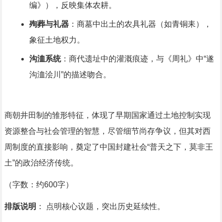
编》），反映集体农耕。
殉葬与礼器
：商墓中出土的农具礼器（如青铜耒），
象征土地权力。
沟洫系统
：商代遗址中的灌溉痕迹，与《周礼》中“遂
沟洫浍川”的描述吻合。
商朝井田制的雏形特征，体现了早期国家通过土地控制实现
资源整合与社会管理的智慧，尽管细节尚存争议，但其对西
周制度的直接影响，奠定了中国封建社会“普天之下，莫非王
土”的政治经济传统。
（字数：约600字）
排版说明
： 点明核心议题，突出历史延续性。