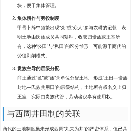
块，便于集体管理。
集体耕作与劳役制度
甲骨卜辞中频繁出现“众”或“众人”参与农耕的记载，表
明土地由氏族成员共同耕种，收获归贵族或王室所
有，这种“公田”与“私田”的区分雏形，可能源于商代的
劳役剥削模式。
贵族主导的层级分配
商王通过“邑”或“族”为单位分配土地，形成“王田—贵族
封地—氏族共用田”的层级结构，土地所有权名义上归
王室，实际由贵族代管，劳动者仅享有使用权。
与西周井田制的关联
商代的土地制度虽未形成西周“九夫为井”的严密体系，但已具