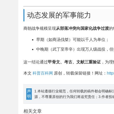
动态发展的军事能力
商朝战争规模呈现
从部落冲突向国家化战争过渡
的
早期（如商汤伐桀）可能以千人为单位；
中晚期（武丁至帝辛）出现万人级战役，但
这一结论通过
甲骨文、考古、文献三重验证
，为理
本文
科普百科网
原创，转载保留链接！网址：
htt
声
1.本站遵循行业规范，任何转载的稿件都会明确标
明
源，不尊重原创的行为我们将追究责任；3.作者投
相关文章