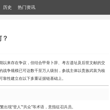
历史
热门资讯
何？
期以来存在争议，但结合甲骨卜辞、考古遗址及后世文献的交
的战争规模已可达数千至万人级别，参战主体以贵族武装为核
可靠性建立在以下多重证据链基础上。
出现“登人”“共众”等术语，意指征召兵员。