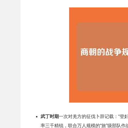
武丁时期
一次对羌方的征伐卜辞记载：“登妇
率三千精锐，联合万人规模的“旅”级部队作