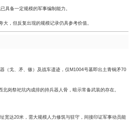
商代已具备一定规模的军事编制能力。
夸大，但反复出现的规模记录仍具参考价值。
（戈、矛、镞）及战车遗迹，仅M1004号墓即出土青铜矛70
墟西北岗祭祀坑内成排的持兵器人骨，暗示常备武装的存在。
址宽达20米，需大规模人力修筑与驻守，间接印证军事动员能