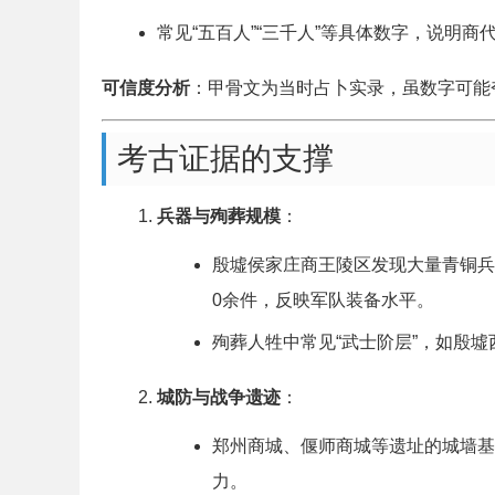
常见“五百人”“三千人”等具体数字，说明
可信度分析
：甲骨文为当时占卜实录，虽数字可能
考古证据的支撑
兵器与殉葬规模
：
殷墟侯家庄商王陵区发现大量青铜兵器
0余件，反映军队装备水平。
殉葬人牲中常见“武士阶层”，如殷
城防与战争遗迹
：
郑州商城、偃师商城等遗址的城墙基
力。