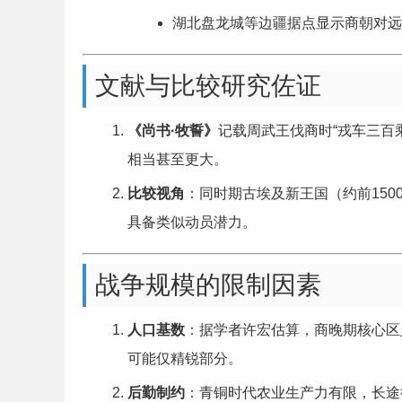
湖北盘龙城等边疆据点显示商朝对远
文献与比较研究佐证
《尚书·牧誓》
记载周武王伐商时“戎车三百
相当甚至更大。
比较视角
：同时期古埃及新王国（约前15
具备类似动员潜力。
战争规模的限制因素
人口基数
：据学者许宏估算，商晚期核心区
可能仅精锐部分。
后勤制约
：青铜时代农业生产力有限，长途