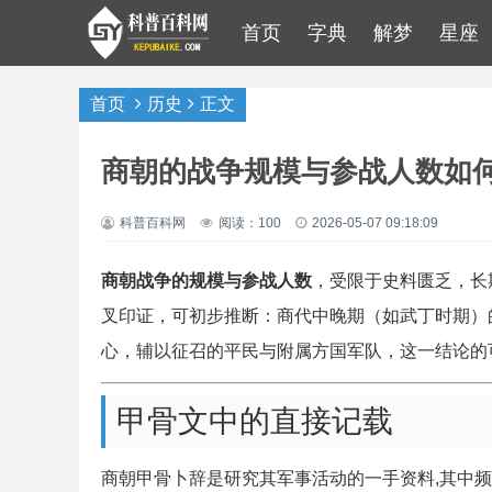
首页
字典
解梦
星座
首页
历史
正文
商朝的战争规模与参战人数如
科普百科网
阅读：100
2026-05-07 09:18:09
商朝战争的规模与参战人数
，受限于史料匮乏，长
叉印证，可初步推断：商代中晚期（如武丁时期）
心，辅以征召的平民与附属方国军队，这一结论的
甲骨文中的直接记载
商朝甲骨卜辞是研究其军事活动的一手资料,其中频繁