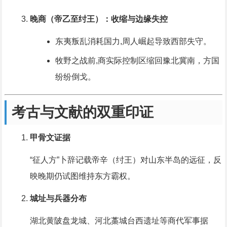
晚商（帝乙至纣王）：收缩与边缘失控
东夷叛乱消耗国力,周人崛起导致西部失守。
牧野之战前,商实际控制区缩回豫北冀南，方国
纷纷倒戈。
考古与文献的双重印证
甲骨文证据
“征人方”卜辞记载帝辛（纣王）对山东半岛的远征，反
映晚期仍试图维持东方霸权。
城址与兵器分布
湖北黄陂盘龙城、河北藁城台西遗址等商代军事据