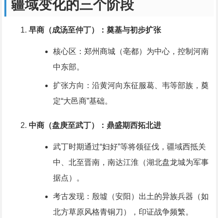
疆域变化的三个阶段
早商（成汤至仲丁）：奠基与初步扩张
核心区：郑州商城（亳都）为中心，控制河南
中东部。
扩张方向：沿黄河向东征服葛、韦等部族，奠
定“大邑商”基础。
中商（盘庚至武丁）：鼎盛期西拓北进
武丁时期通过“妇好”等将领征伐，疆域西抵关
中、北至晋南，南达江淮（湖北盘龙城为军事
据点）。
考古发现：殷墟（安阳）出土的异族兵器（如
北方草原风格青铜刀），印证战争频繁。