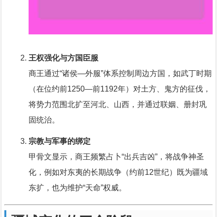
王权强化与方国臣服
商王通过“诸侯—外服”体系控制周边方国，如武丁时期
（在位约前1250—前1192年）对土方、鬼方的征伐，
将势力范围北扩至河北、山西，并通过联姻、册封巩
固统治。
宗教与军事的绑定
甲骨文显示，商王频繁占卜“出兵吉凶”，将战争神圣
化，例如对东夷的长期战争（约前12世纪）既为疆域
东扩，也为维护“天命”权威。