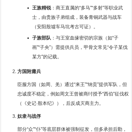
王族精锐
：商王直属的“多马”“多射”等职业武
士，由贵族子弟组成，装备青铜武器与战车
（安阳殷墟车马坑考古可证）。
子族部队
：与王室血缘密切的宗族（如“子
画”“子央”）需提供兵员，甲骨文常见“令子某伐
某方”的记载。
方国附庸兵
臣服方国（如周、羌）通过“来王”“纳贡”提供军队，但
忠诚度不稳定，例如周文王曾被商纣授予“西伯”征伐权
（《史记·殷本纪》），后反成灭商主力。
奴隶与战俘
部分“众”“仆”等底层群体被强制征发，但多承担后勤，