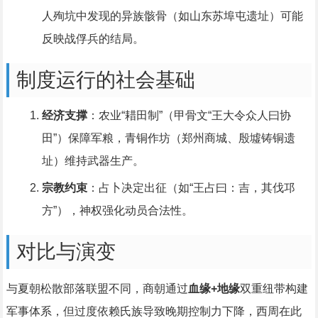
人殉坑中发现的异族骸骨（如山东苏埠屯遗址）可能
反映战俘兵的结局。
制度运行的社会基础
经济支撑
：农业“耤田制”（甲骨文“王大令众人曰协
田”）保障军粮，青铜作坊（郑州商城、殷墟铸铜遗
址）维持武器生产。
宗教约束
：占卜决定出征（如“王占曰：吉，其伐邛
方”），神权强化动员合法性。
对比与演变
与夏朝松散部落联盟不同，商朝通过
血缘+地缘
双重纽带构建
军事体系，但过度依赖氏族导致晚期控制力下降，西周在此