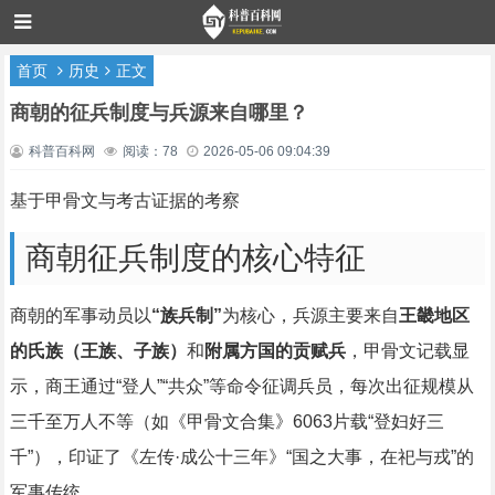
首页
历史
正文
商朝的征兵制度与兵源来自哪里？
科普百科网
阅读：78
2026-05-06 09:04:39
基于甲骨文与考古证据的考察
商朝征兵制度的核心特征
商朝的军事动员以
“族兵制”
为核心，兵源主要来自
王畿地区
的氏族（王族、子族）
和
附属方国的贡赋兵
，甲骨文记载显
示，商王通过“登人”“共众”等命令征调兵员，每次出征规模从
三千至万人不等（如《甲骨文合集》6063片载“登妇好三
千”），印证了《左传·成公十三年》“国之大事，在祀与戎”的
军事传统。